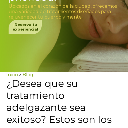
Ubicados en el corazón de la ciudad, ofrecemos
una variedad de tratamientos diseñados para
rejuvenecer tu cuerpo y mente.
¡Reserva tu
experiencia!
Inicio
Blog
>
¿Desea que su
tratamiento
adelgazante sea
exitoso? Estos son los