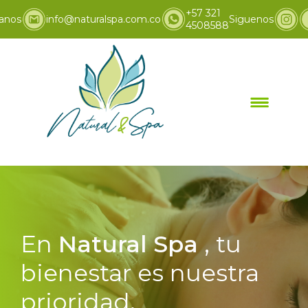
+57 321
anos
info@naturalspa.com.co
Siguenos
4508588
En
Natural Spa
, tu
bienestar es nuestra
prioridad.