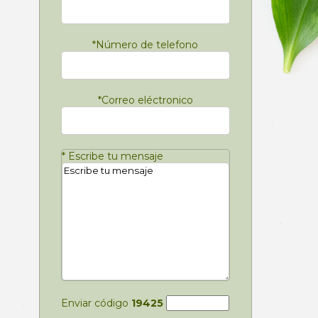
*
Número de telefono
*
Correo eléctronico
*
Escribe tu mensaje
Enviar código
19425