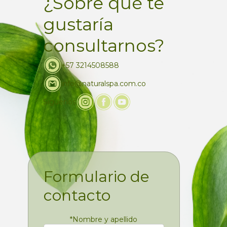
¿Sobre qué te
gustaría
consultarnos?
+57 3214508588
info@naturalspa.com.co
Siguenos
Formulario de
contacto
*
Nombre y apellido