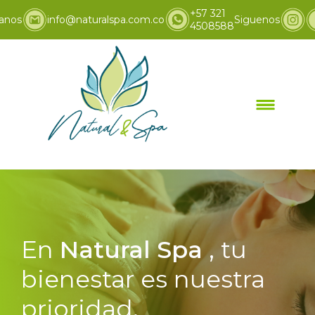
+57 321
anos
info@naturalspa.com.co
Siguenos
4508588
En
Natural Spa
, tu
bienestar es nuestra
prioridad.