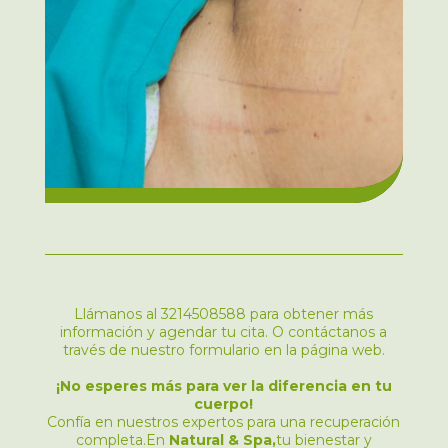
Llámanos al 3214508588 para obtener más
información y agendar tu cita. O contáctanos a
través de nuestro formulario en la página web.
¡No esperes más para ver la diferencia en tu
cuerpo!
Confía en nuestros expertos para una recuperación
completa.En
Natural & Spa,
tu bienestar y