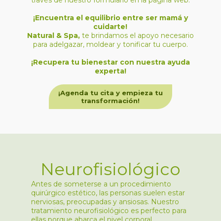
través de nuestro formulario en la página web.
¡Encuentra el equilibrio entre ser mamá y
cuidarte!
Natural & Spa,
te brindamos el apoyo necesario
para adelgazar, moldear y tonificar tu cuerpo.
¡Recupera tu bienestar con nuestra ayuda
experta!
¡Agenda tu cita y empieza tu
transformación!
Neurofisiológico
Antes de someterse a un procedimiento
quirúrgico estético, las personas suelen estar
nerviosas, preocupadas y ansiosas. Nuestro
tratamiento neurofisiológico es perfecto para
ellas porque abarca el nivel corporal,