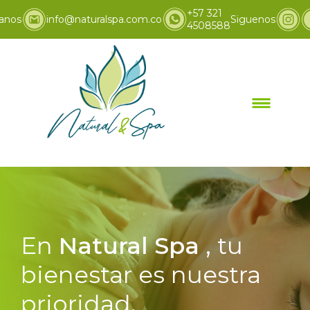
+57 321
anos
info@naturalspa.com.co
Siguenos
4508588
En
Natural Spa
, tu
bienestar es nuestra
prioridad.