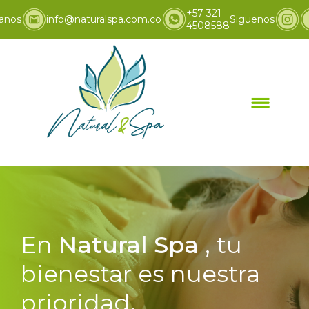
+57 321
anos
info@naturalspa.com.co
Siguenos
4508588
En
Natural Spa
, tu
bienestar es nuestra
prioridad.