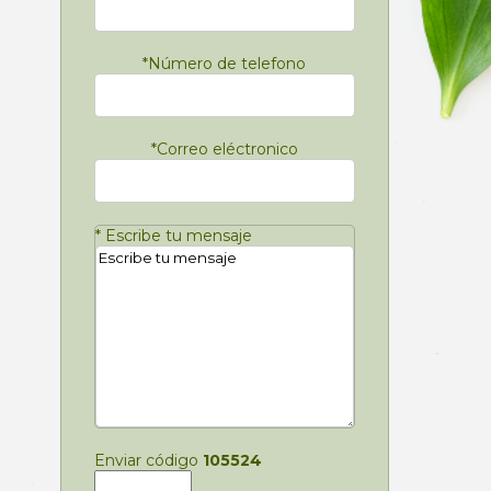
*
Número de telefono
*
Correo eléctronico
*
Escribe tu mensaje
Enviar código
105524