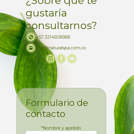
¿Sobre qué te
gustaría
consultarnos?
+57 3214508588
info@naturalspa.com.co
Siguenos
Formulario de
contacto
*
Nombre y apellido