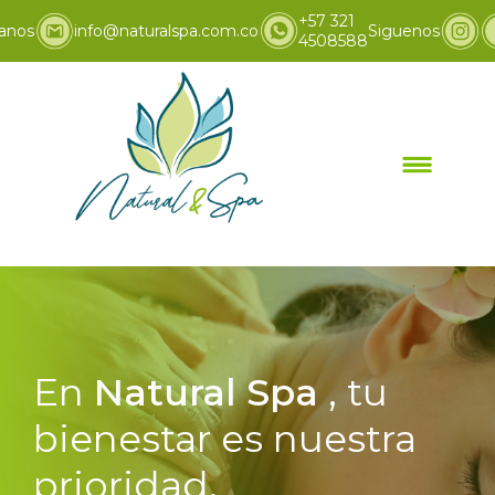
+57 321
anos
info@naturalspa.com.co
Siguenos
4508588
En
Natural Spa
, tu
bienestar es nuestra
prioridad.