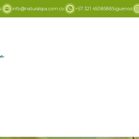
s
info@naturalspa.com.co
+57 321 4508588
Siguenos