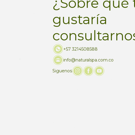
¿Sobre qué 
gustaría
consultarno
+57 3214508588
info@naturalspa.com.co
Siguenos