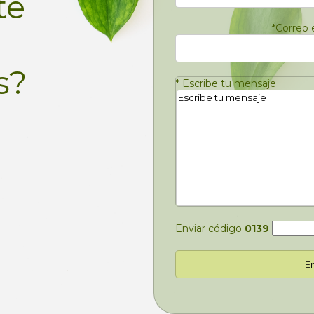
te
*
Correo 
s?
*
Escribe tu mensaje
Enviar código
0139