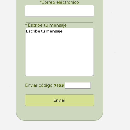
*
Correo eléctronico
*
Escribe tu mensaje
Enviar código
7163