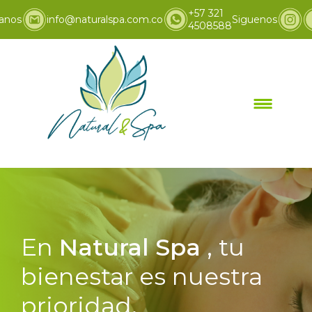
+57 321
anos
info@naturalspa.com.co
Siguenos
4508588
En
Natural Spa
, tu
bienestar es nuestra
prioridad.