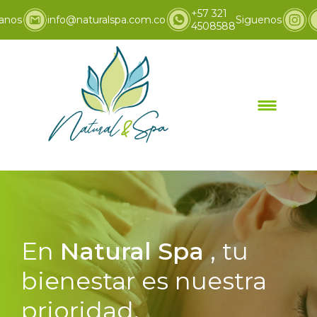
+57 321
anos
info@naturalspa.com.co
Siguenos
4508588
En
Natural Spa
, tu
bienestar es nuestra
prioridad.