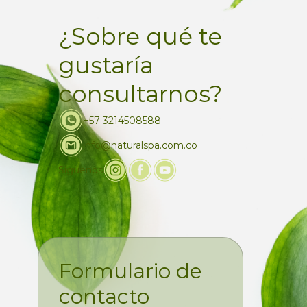
¿Sobre qué te
gustaría
consultarnos?
+57 3214508588
info@naturalspa.com.co
Siguenos
Formulario de
contacto