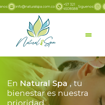
+57 321
anos
info@naturalspa.com.co
Siguenos
4508588
En
Natural Spa
, tu
bienestar es nuestra
prioridad.