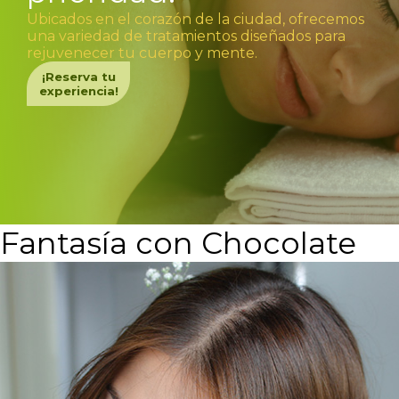
Ubicados en el corazón de la ciudad, ofrecemos
una variedad de tratamientos diseñados para
rejuvenecer tu cuerpo y mente.
¡Reserva tu
experiencia!
Fantasía con Chocolate