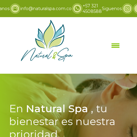
+57 321
anos
info@naturalspa.com.co
Siguenos
4508588
En
Natural Spa
, tu
bienestar es nuestra
prioridad.