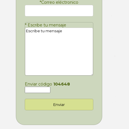
*
Correo eléctronico
*
Escribe tu mensaje
Enviar código
104648