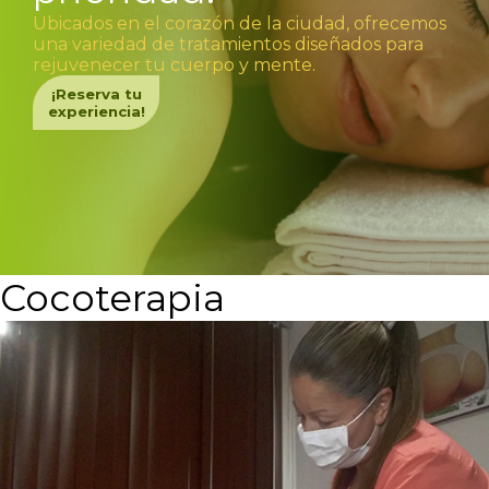
Ubicados en el corazón de la ciudad, ofrecemos
una variedad de tratamientos diseñados para
rejuvenecer tu cuerpo y mente.
¡Reserva tu
experiencia!
Cocoterapia