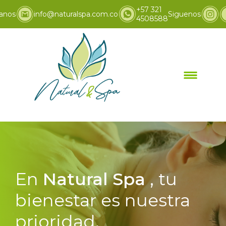
+57 321
anos
info@naturalspa.com.co
Siguenos
4508588
En
Natural Spa
, tu
bienestar es nuestra
prioridad.