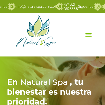
+57 321
anos
info@naturalspa.com.co
Siguenos
4508588
Inicio
Promociones
>
En
Natural Spa
, tu
bienestar es nuestra
prioridad.