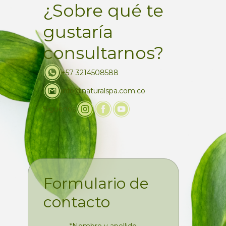
¿Sobre qué te
gustaría
consultarnos?
+57 3214508588
info@naturalspa.com.co
Siguenos
Formulario de
contacto