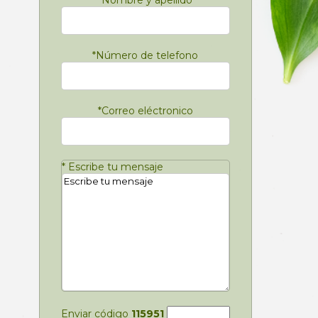
*
Nombre y apellido
*
Número de telefono
*
Correo eléctronico
*
Escribe tu mensaje
Enviar código
115951