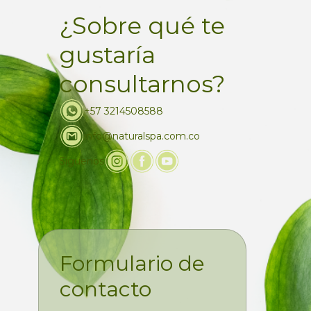
¿Sobre qué te
gustaría
consultarnos?
+57 3214508588
info@naturalspa.com.co
Siguenos
Formulario de
contacto