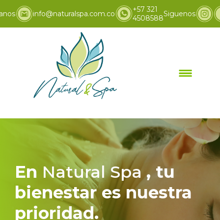
+57 321
anos
info@naturalspa.com.co
Siguenos
4508588
Inicio
Promociones
>
En
Natural Spa
, tu
bienestar es nuestra
prioridad.