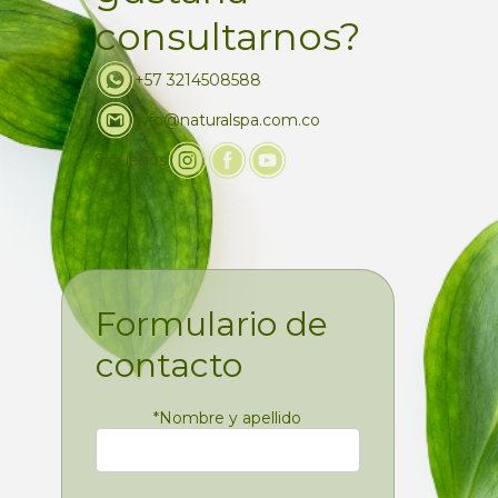
consultarnos?
+57 3214508588
info@naturalspa.com.co
Siguenos
Formulario de
contacto
*
Nombre y apellido