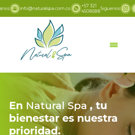
+57 321
anos
info@naturalspa.com.co
Siguenos
4508588
Inicio
Promociones
>
En
Natural Spa
, tu
bienestar es nuestra
prioridad.