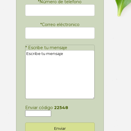
*
Número de telefono
*
Correo eléctronico
*
Escribe tu mensaje
Enviar código
22548