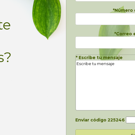
*
Número 
te
*
Correo 
s?
*
Escribe tu mensaje
Enviar código
225246