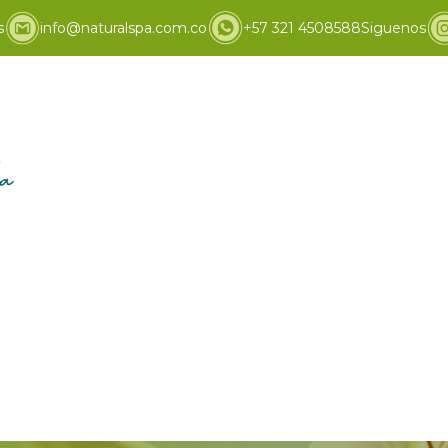
s
info@naturalspa.com.co
+57 321 4508588
Siguenos