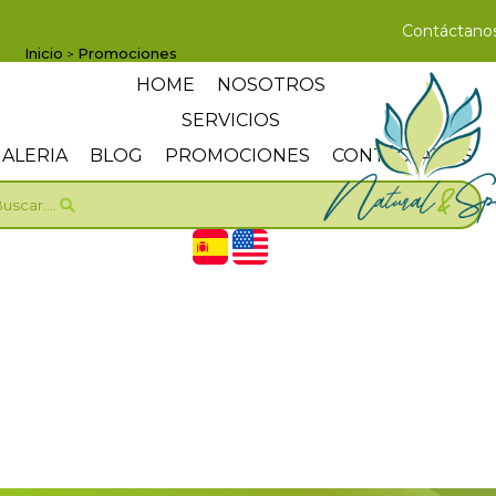
Contáctano
Inicio
Promociones
>
HOME
NOSOTROS
SERVICIOS
ALERIA
BLOG
PROMOCIONES
CONTÁCTANOS
uscar....