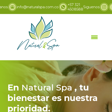
+57 321
anos
info@naturalspa.com.co
Siguenos
4508588
Inicio
Promociones
>
En
Natural Spa
, tu
bienestar es nuestra
prioridad.