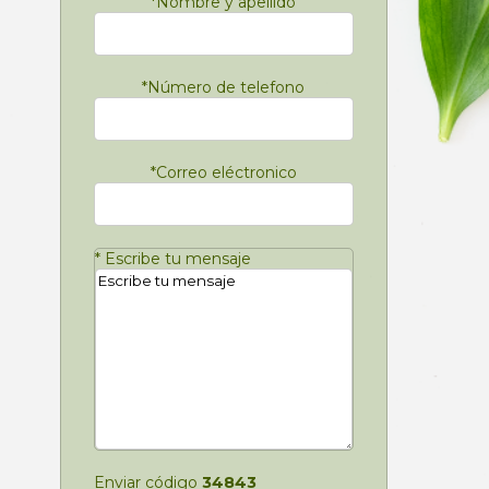
*
Nombre y apellido
*
Número de telefono
*
Correo eléctronico
*
Escribe tu mensaje
Enviar código
34843