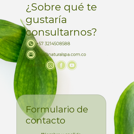
¿Sobre qué te
gustaría
consultarnos?
+57 3214508588
info@naturalspa.com.co
Siguenos
Formulario de
contacto