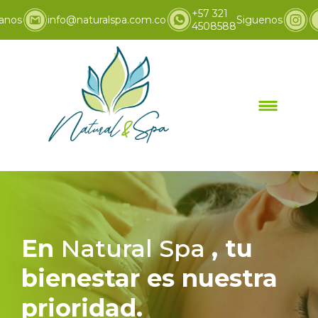
+57 321
anos
info@naturalspa.com.co
Siguenos
4508588
Inicio
Promociones
>
En
Natural Spa
, tu
bienestar es nuestra
prioridad.