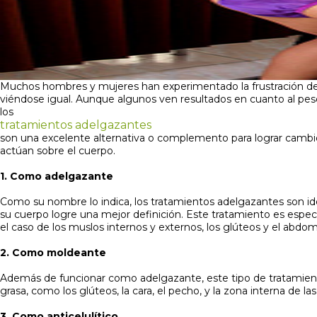
Muchos hombres y mujeres han experimentado la frustración de s
viéndose igual. Aunque algunos ven resultados en cuanto al peso
los
tratamientos adelgazantes
son una excelente alternativa o complemento para lograr cambio
actúan sobre el cuerpo.
1. Como adelgazante
Como su nombre lo indica, los tratamientos adelgazantes son ide
su cuerpo logre una mejor definición. Este tratamiento es espe
el caso de los muslos internos y externos, los glúteos y el abdo
2. Como moldeante
Además de funcionar como adelgazante, este tipo de tratamiento 
grasa, como los glúteos, la cara, el pecho, y la zona interna de l
3. Como anticelulítico