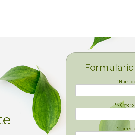
Formulario
*
Nombre 
*
Número 
te
*
Correo 