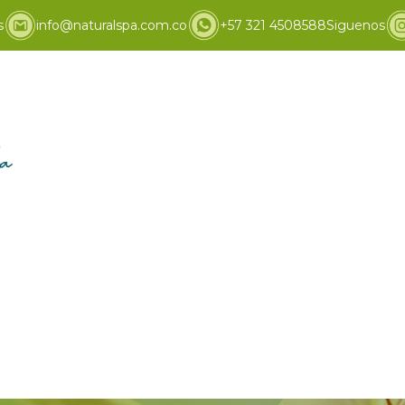
s
info@naturalspa.com.co
+57 321 4508588
Siguenos