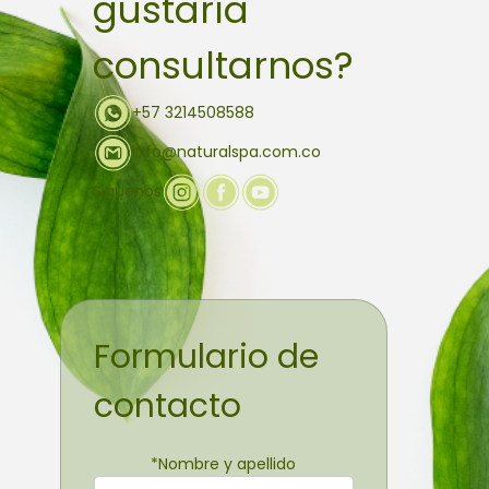
gustaría
consultarnos?
+57 3214508588
info@naturalspa.com.co
Siguenos
Formulario de
contacto
*
Nombre y apellido