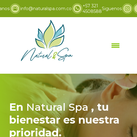
+57 321
anos
info@naturalspa.com.co
Siguenos
4508588
Inicio
Promociones
>
En
Natural Spa
, tu
bienestar es nuestra
prioridad.