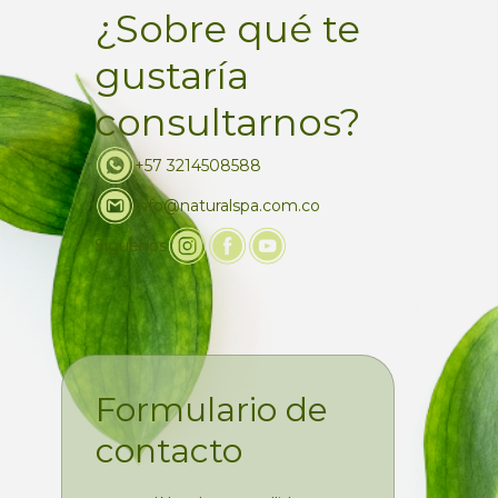
¿Sobre qué te
gustaría
consultarnos?
+57 3214508588
info@naturalspa.com.co
Siguenos
Formulario de
contacto