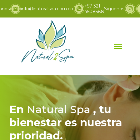
+57 321
anos
info@naturalspa.com.co
Siguenos
4508588
Inicio
Promociones
>
En
Natural Spa
, tu
bienestar es nuestra
prioridad.