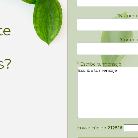
*
Número 
te
*
Correo 
s?
*
Escribe tu mensaje
Enviar código
212516