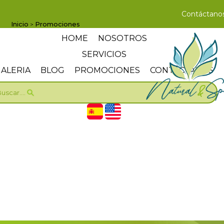
Contáctano
Inicio
Promociones
>
HOME
NOSOTROS
SERVICIOS
ALERIA
BLOG
PROMOCIONES
CONTÁCTANOS
uscar....