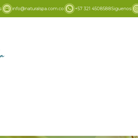
s
info@naturalspa.com.co
+57 321 4508588
Siguenos