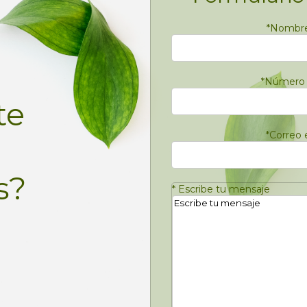
*
Nombre 
*
Número 
te
*
Correo 
s?
*
Escribe tu mensaje