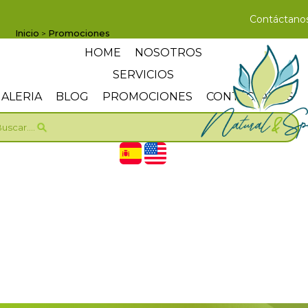
Contáctano
Inicio
Promociones
>
HOME
NOSOTROS
SERVICIOS
ALERIA
BLOG
PROMOCIONES
CONTÁCTANOS
uscar....