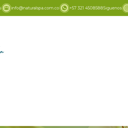
s
info@naturalspa.com.co
+57 321 4508588
Siguenos