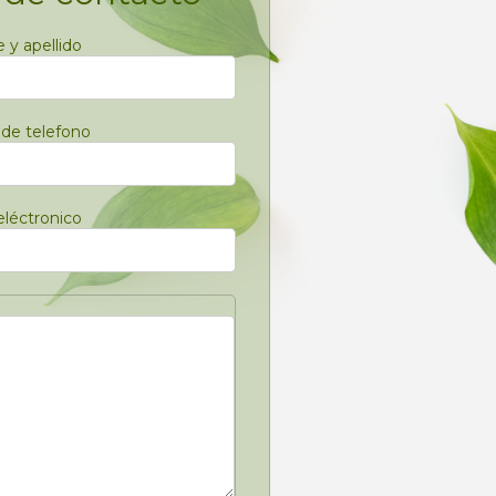
y apellido
de telefono
eléctronico