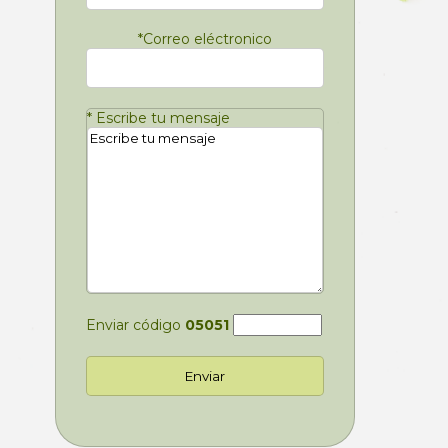
*
Correo eléctronico
*
Escribe tu mensaje
Enviar código
05051