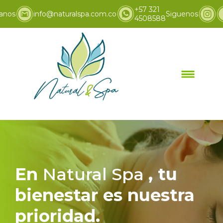
+57 321
anos
info@naturalspa.com.co
Siguenos
4508588
Inicio
Promociones
>
En
Natural Spa
, tu
bienestar es nuestra
prioridad.